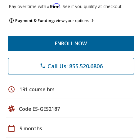
Affirm
Pay over time with
. See if you qualify at checkout.
Payment & Funding:
view your options
ENROLL NOW
Call Us: 855.520.6806
phone
schedule
191 course hrs
Code ES-GES2187
calendar_today
9 months