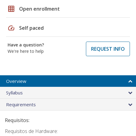
grid_on
Open enrollment
speed
Self paced
Have a question?
REQUEST INFO
We're here to help
Overview
Syllabus
Requirements
Requisitos:
Requisitos de Hardware: