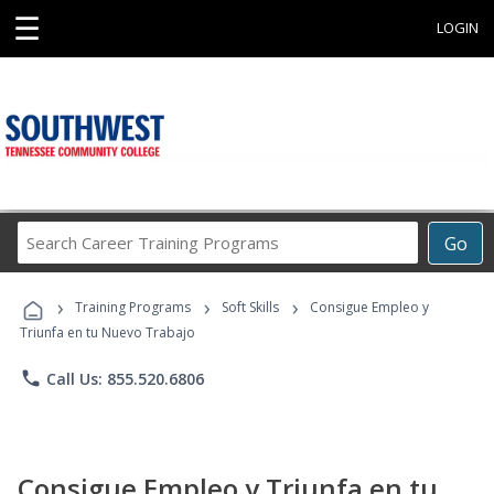
☰
LOGIN
Search
Go
Career
Training
›
›
›
Programs
Training Programs
Soft Skills
Consigue Empleo y
Triunfa en tu Nuevo Trabajo
phone
Call Us: 855.520.6806
Consigue Empleo y Triunfa en tu