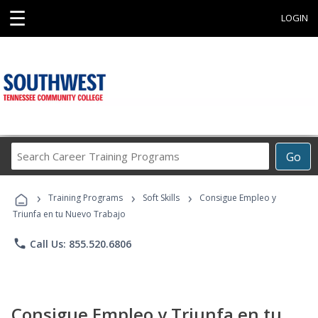
☰
LOGIN
Search
Go
Career
Training
›
›
›
Programs
Training Programs
Soft Skills
Consigue Empleo y
Triunfa en tu Nuevo Trabajo
phone
Call Us: 855.520.6806
Consigue Empleo y Triunfa en tu