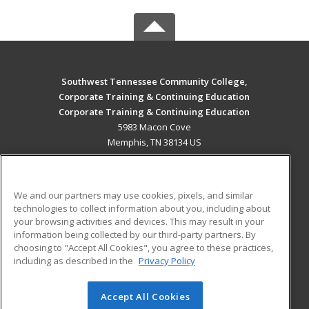
Southwest Tennessee Community College,
Corporate Training & Continuing Education
Corporate Training & Continuing Education
5983 Macon Cove
Memphis, TN 38134 US
MAIN CONTENT
Career Training
We and our partners may use cookies, pixels, and similar
technologies to collect information about you, including about
ADDITIONAL RESOURCES
your browsing activities and devices. This may result in your
information being collected by our third-party partners. By
Military
Student Blog
choosing to "Accept All Cookies", you agree to these practices,
Financial Assistance
including as described in the
Privacy Policy
Help
Accept All Cookies
© 2026 ed2go, a division of Cengage Learning. All rights