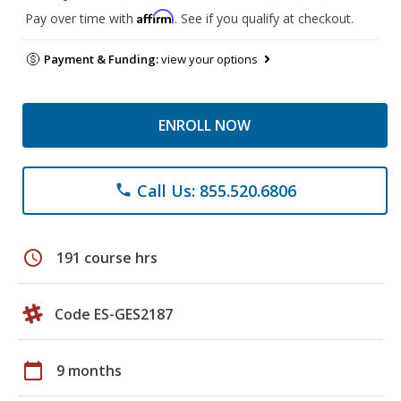
Affirm
Pay over time with
. See if you qualify at checkout.
Payment & Funding:
view your options
ENROLL NOW
Call Us: 855.520.6806
phone
schedule
191 course hrs
Code ES-GES2187
calendar_today
9 months