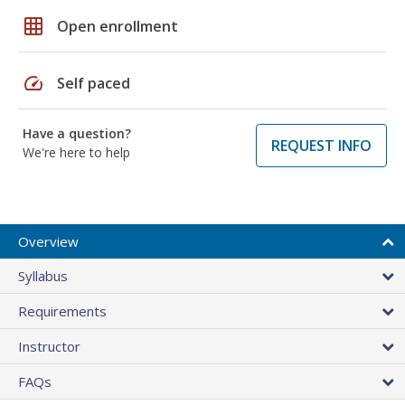
grid_on
Open enrollment
speed
Self paced
Have a question?
REQUEST INFO
We're here to help
Overview
Syllabus
Requirements
Instructor
FAQs