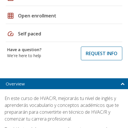
grid_on
Open enrollment
speed
Self paced
Have a question?
REQUEST INFO
We're here to help
Overview
En este curso de HVAC/R, mejorarás tu nivel de inglés y
aprenderás vocabulario y conceptos académicos que te
prepararán para convertirte en técnico de HVAC/R y
comenzar tu carrera profesional.