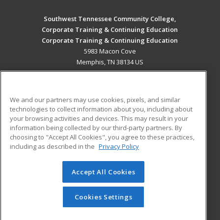
Southwest Tennessee Community College,
Corporate Training & Continuing Education
Corporate Training & Continuing Education
5983 Macon Cove
Memphis, TN 38134 US
MAIN CONTENT
Career Training
We and our partners may use cookies, pixels, and similar
technologies to collect information about you, including about
ADDITIONAL RESOURCES
your browsing activities and devices. This may result in your
information being collected by our third-party partners. By
Military
Student Blog
choosing to "Accept All Cookies", you agree to these practices,
Financial Assistance
including as described in the
Privacy Policy
Help
Accept All Cookies
© 2026 ed2go, a division of Cengage Learning. All rights
reserved. The material on this site cannot be reproduced or
redistributed unless you have obtained prior written
Cookies Settings
permission from Cengage Learning.
Privacy Policy