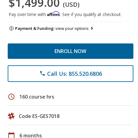
$1,499.00
(USD)
Affirm
Pay over time with
. See if you qualify at checkout.
Payment & Funding:
view your options
ENROLL NOW
Call Us: 855.520.6806
phone
schedule
160 course hrs
Code ES-GES7018
calendar_today
6 months