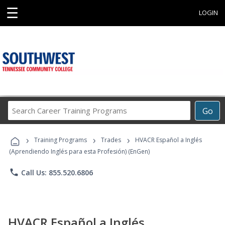
☰
LOGIN
Search
Go
Career
Training
›
›
›
Programs
Training Programs
Trades
HVACR Español a Inglés
(Aprendiendo Inglés para esta Profesión) (EnGen)
phone
Call Us: 855.520.6806
HVACR Español a Inglés