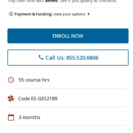
Pay over time with
. See if you qualify at checkout.
Payment & Funding:
view your options
ENROLL NOW
Call Us: 855.520.6806
phone
schedule
55 course hrs
Code ES-GES2189
calendar_today
3 months