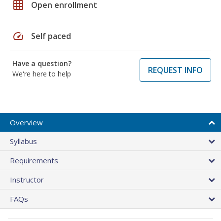
grid_on
Open enrollment
speed
Self paced
Have a question?
REQUEST INFO
We're here to help
Overview
Syllabus
Requirements
Instructor
FAQs