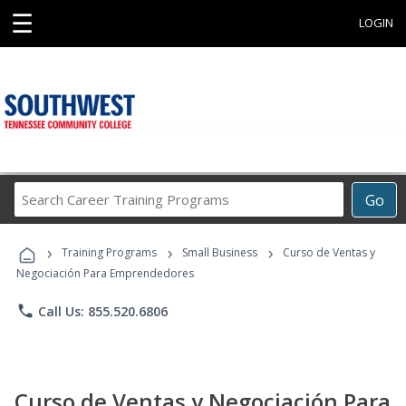
☰
LOGIN
Search
Go
Career
Training
›
›
›
Programs
Training Programs
Small Business
Curso de Ventas y
Negociación Para Emprendedores
phone
Call Us: 855.520.6806
Curso de Ventas y Negociación Para