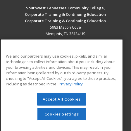
Southwest Tennessee Community College,
Corporate Training & Continuing Education
Corporate Training & Continuing Education
5983 Macon Cove
Memphis, TN 38134 US
MAIN CONTENT
Career Training
We and our partners may use cookies, pixels, and similar
technologies to collect information about you, including about
ADDITIONAL RESOURCES
your browsing activities and devices. This may result in your
information being collected by our third-party partners. By
Military
Student Blog
choosing to "Accept All Cookies", you agree to these practices,
Financial Assistance
including as described in the
Privacy Policy
Help
Accept All Cookies
© 2026 ed2go, a division of Cengage Learning. All rights
reserved. The material on this site cannot be reproduced or
redistributed unless you have obtained prior written
Cookies Settings
permission from Cengage Learning.
Privacy Policy