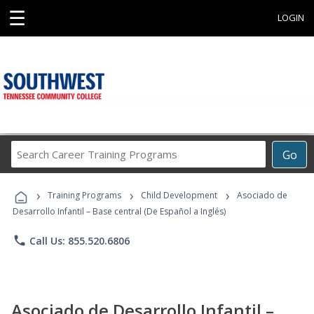
☰
LOGIN
Search
Go
Career
Training
›
›
›
Programs
Training Programs
Child Development
Asociado de
Desarrollo Infantil – Base central (De Español a Inglés)
phone
Call Us: 855.520.6806
Asociado de Desarrollo Infantil –